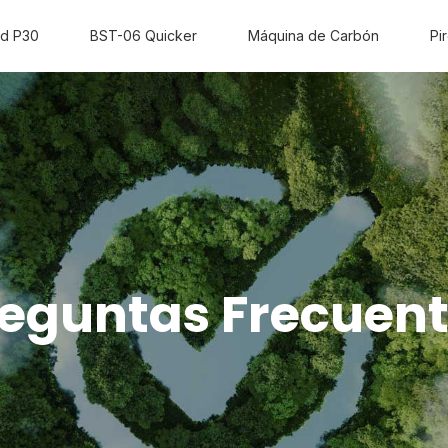
ld P30
BST-06 Quicker
Máquina de Carbón
Pir
eguntas Frecuen