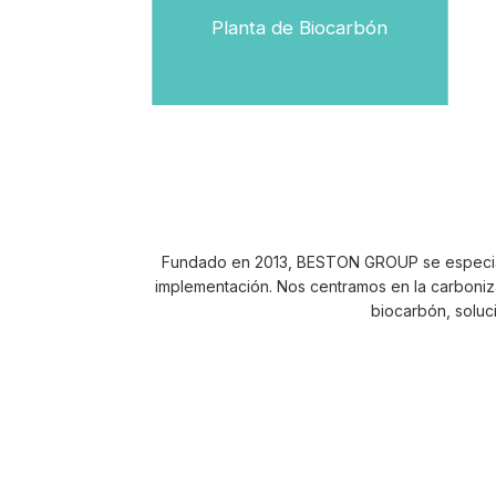
Planta de Biocarbón
Pla
Planta de Pirólisis
Planta de Pirólisi
Planta de Pirólisi
Soluciones de pirólisis para reciclar lod
Soluciones de pirólisis para reciclar ne
Soluciones de pirólisis para reciclar pl
Fundado en 2013, BESTON GROUP se especializ
Más Información
Más Información
implementación. Nos centramos en la carbonizac
Más Información
biocarbón, soluc