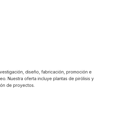
s de
Planta de Pirólisis de
Neumáticos
humo.
estigación, diseño, fabricación, promoción e
. Nuestra oferta incluye plantas de pirólisis y
ión de proyectos.