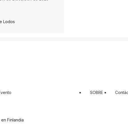
de Lodos
Evento
SOBRE
Contá
 en Finlandia