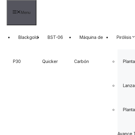
Skip
to
Menu
content
Blackgold
BST-06
Máquina de
Pirólisis
P30
Quicker
Carbón
Planta
Lanza
Planta
Avance 