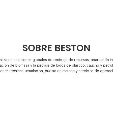
nta de Pirólisis de Plástico
Planta de Pirólisis de Lodo
Petróleo
 de Plástico
s de Lodos de Petróleo
s de Neumáticos
os de petróleo en combustible, suelo y agua.
SOBRE BESTON
umáticos y caucho en combustibles, aceite y negro de carbón.
ásticos en combustible para calefacción, gas combustible y negro de 
a en soluciones globales de reciclaje de recursos, abarcando inv
ión de biomasa y la pirólisis de lodos de plástico, caucho y petróleo
iones técnicas, instalación, puesta en marcha y servicios de operac