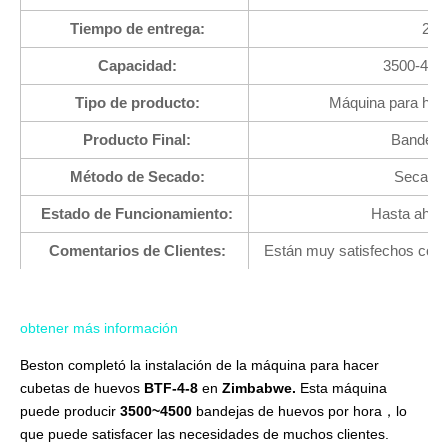
Tiempo de entrega:
202
Capacidad:
3500-4500
Tipo de producto:
Máquina para hac
Producto Final:
Bandeja
Método de Secado:
Secado d
Estado de Funcionamiento:
Hasta ahora
Comentarios de Clientes:
Están muy satisfechos con n
obtener más información
Beston completó la instalación de la máquina para hacer
cubetas de huevos
BTF-4-8
en
Zimbabwe.
Esta máquina
puede producir
3500~4500
bandejas de huevos por hora，lo
que puede satisfacer las necesidades de muchos clientes.