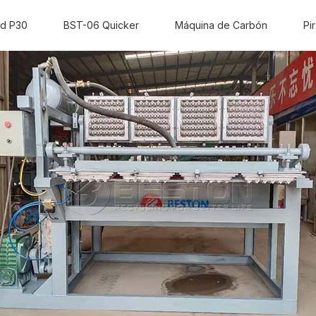
ld P30
BST-06 Quicker
Máquina de Carbón
Pir