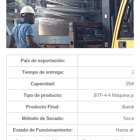
País de exportación:
G
Tiempo de entrega:
202
Capacidad:
2500 p
Tipo de producto:
BTF-4-4 Máquina para
Producto Final:
Bandeja
Método de Secado:
Secado d
Estado de Funcionamiento:
Hasta ahora